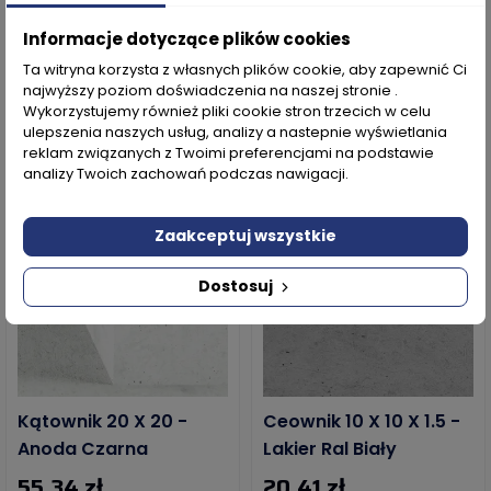
Anoda Czarna
Anoda Szampan
Informacje dotyczące plików cookies
61,01 zł
14,97 zł
Ta witryna korzysta z własnych plików cookie, aby zapewnić Ci
najwyższy poziom doświadczenia na naszej stronie .
Wykorzystujemy również pliki cookie stron trzecich w celu
ulepszenia naszych usług, analizy a nastepnie wyświetlania
BESTSELLER
WYSYŁKA W 24H
reklam związanych z Twoimi preferencjami na podstawie
WYSYŁKA W 24H
analizy Twoich zachowań podczas nawigacji.
Zaakceptuj wszystkie
Dostosuj
Kątownik 20 X 20 -
Ceownik 10 X 10 X 1.5 -
Anoda Czarna
Lakier Ral Biały
55,34 zł
20,41 zł