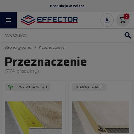
Produkcja w Polsce
0
menu
shopping_cart

search
Strona główna
Przeznaczenie
Przeznaczenie
(774 produkty)
WYSYŁKA W 24H
BRAK NA STANIE