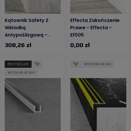
Kątownik Safety Z
Effecta Zakończenie
Wkładką
Prawe - Effecta -
Antypoślizgową -
Ef005
Żółta Kontrastowa
308,26 zł
0,00 zł
BESTSELLER
WYSYŁKA W 24H
WYSYŁKA W 24H