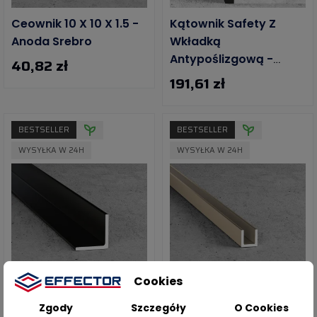
Ceownik 10 X 10 X 1.5 -
Kątownik Safety Z
Anoda Srebro
Wkładką
Antypoślizgową -
40,82 zł
Żółta Kontrastowa
191,61 zł
BESTSELLER
BESTSELLER
WYSYŁKA W 24H
WYSYŁKA W 24H
Cookies
Zgody
Szczegóły
O Cookies
Kątownik 15 X 15 X 1.5 -
Ceownik 10 X 10 X 1.5 -