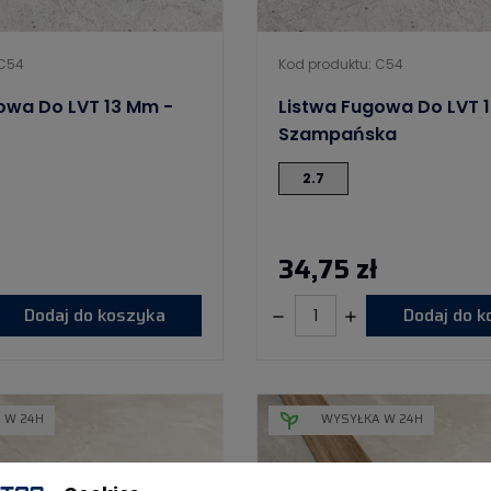
 C54
Kod produktu: C54
owa Do LVT 13 Mm -
Listwa Fugowa Do LVT 
Szampańska
2.7
34,75 zł
Dodaj do koszyka
Dodaj do 
 W 24H
WYSYŁKA W 24H