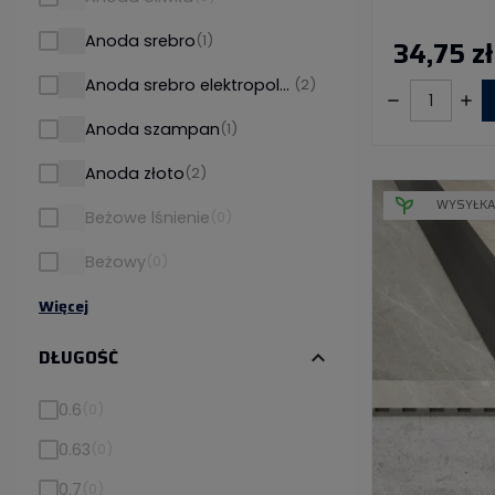
Anoda srebro
(1)
34,75 zł
Anoda srebro elektropolerowane
(2)
Anoda szampan
(1)
Anoda złoto
(2)
WYSYŁKA
Beżowe lśnienie
(0)
Beżowy
(0)
Więcej
DŁUGOŚĆ
expand_more
0.6
(0)
0.63
(0)
0.7
(0)