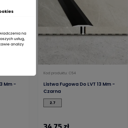
ookies
świadczenia na
naszych usług,
tawie analizy
Kod produktu: C54
13 Mm -
Listwa Fugowa Do LVT 13 Mm -
Czarna
2.7
34,75 zł