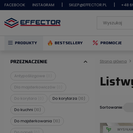
|
|
FACEBOOK
INSTAGRAM
SKLEP@EFFECTOR.PL
+48 6
PRODUKTY
BESTSELLERY
PROMOCJE
PRZEZNACZENIE
expand_more
Strona główna
Listw
Antypoślizgowe
(0)
Dla majsterkowiczów
(0)
Do korytara
(0)
Do korytarza
(10)
Sortowanie:
Do kuchni
(10)
Do majsterkowania
(10)
WYSYŁKA
Do paneli
(0)