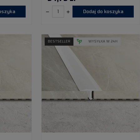
koszyka
Dodaj do koszyka
BESTSELLER
WYSYŁKA W 24H