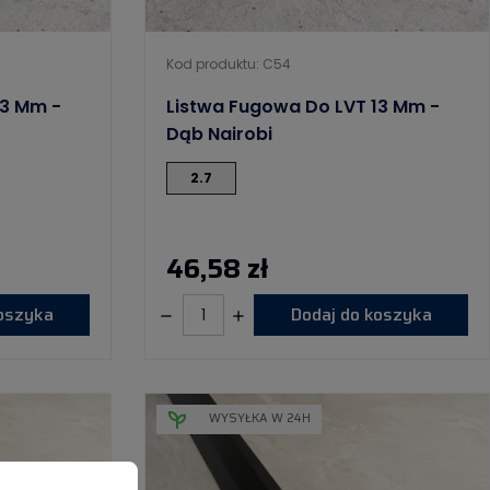
Kod produktu: C54
13 Mm -
Listwa Fugowa Do LVT 13 Mm -
Dąb Nairobi
2.7
46,58 zł
koszyka
Dodaj do koszyka
WYSYŁKA W 24H