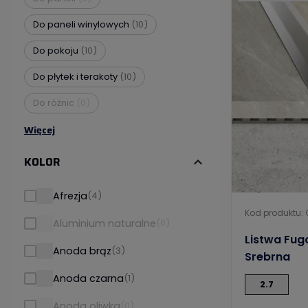
Do paneli winylowych
(10)
Do pokoju
(10)
Do płytek i terakoty
(10)
Do różnic
(0)
Więcej
KOLOR
expand_more
Afrezja
(4)
Kod produktu:
Aluminium naturalne
(0)
Listwa Fug
Anoda brąz
(3)
Srebrna
Anoda czarna
(1)
2.7
Anoda oliwka
(0)