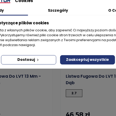
Cookies
dy
Szczegóły
O C
otyczące plików cookies
sta z własnych plików cookie, aby zapewnić Ci najwyższy poziom do
Wykorzystujemy również pliki cookie stron trzecich w celu ulepszenia 
nie wyświetlania reklam związanych z Twoimi preferencjami na pods
 podczas nawigacji.
Dostosuj
Zaakceptuj wszystkie
 C54
Kod produktu: C54
owa Do LVT 13 Mm -
Listwa Fugowa Do LVT 
n
Dąb
2.7
ł
46,58 zł