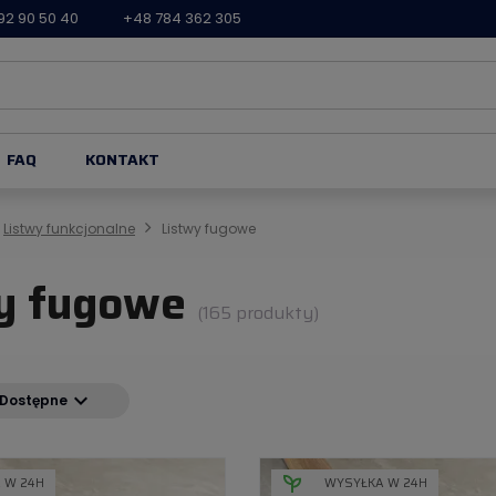
92 90 50 40
+48 784 362 305
FAQ
KONTAKT
Listwy funkcjonalne
Listwy fugowe
y fugowe
(165 produkty)
expand_more
Dostępne
 W 24H
WYSYŁKA W 24H