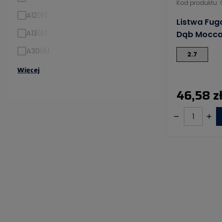
Kod produktu:
A12
(0)
Listwa Fug
A13
(0)
Dąb Mocc
A30
(0)
2.7
Więcej
46,58 z