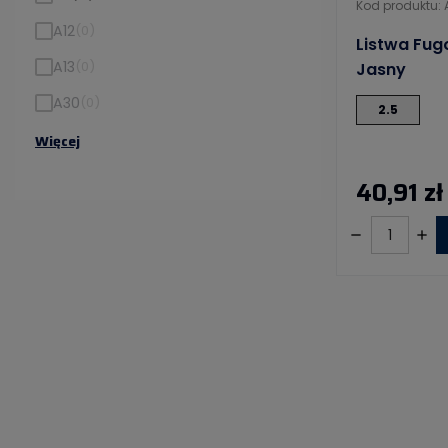
Kod produktu:
A12
(0)
Listwa Fug
A13
(0)
Jasny
A30
(0)
2.5
Więcej
40,91 zł