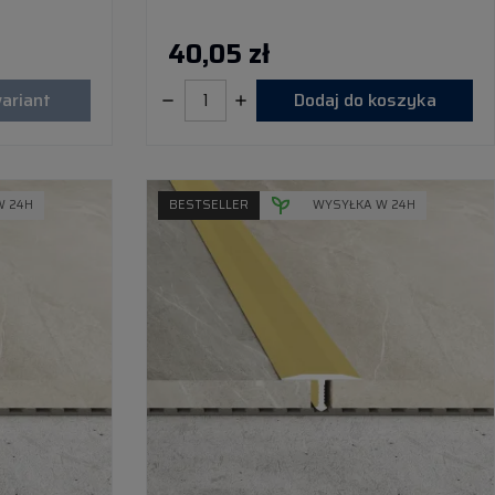
40,05 zł
ariant
Dodaj do koszyka
W 24H
BESTSELLER
WYSYŁKA W 24H