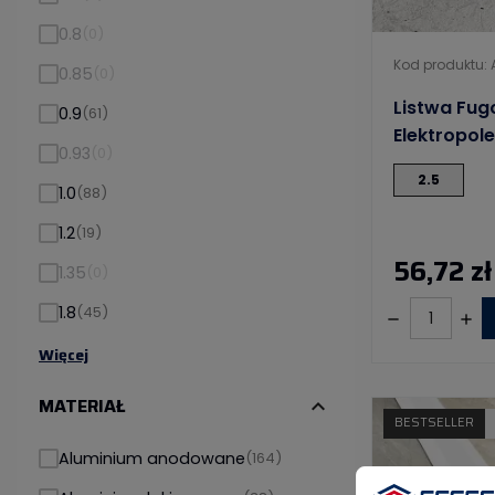
0.8
(0)
Kod produktu:
0.85
(0)
Listwa Fug
0.9
(61)
Elektropol
0.93
(0)
2.5
1.0
(88)
1.2
(19)
56,72 zł
1.35
(0)
1.8
(45)
Więcej
MATERIAŁ
expand_more
BESTSELLER
Aluminium anodowane
(164)