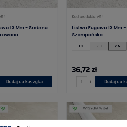
 A54
Kod produktu: A54
owa 13 Mm - Srebrna
Listwa Fugowa 13 Mm -
erowana
Szampańska
1.0
2.0
2.5
36,72 zł
Dodaj do koszyka
Dodaj do 
WYSYŁKA W 24H