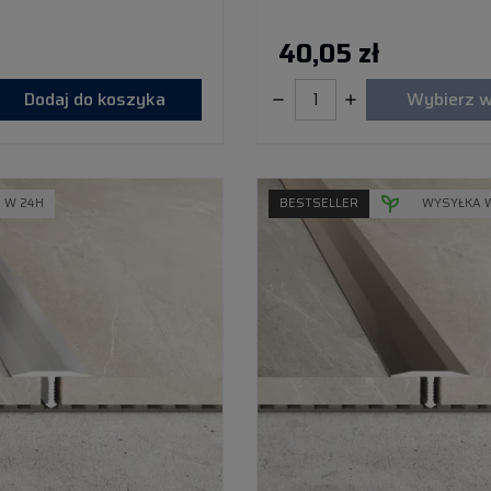
40,05 zł
Dodaj do koszyka
Wybierz w
 W 24H
BESTSELLER
WYSYŁKA 