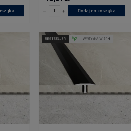
koszyka
Dodaj do koszyka
BESTSELLER
WYSYŁKA W 24H