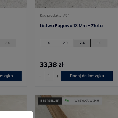
Kod produktu: A54
Listwa Fugowa 13 Mm - Złota
3.0
1.0
2.0
2.5
3.0
33,38 zł
koszyka
Dodaj do koszyka
BESTSELLER
WYSYŁKA W 24H