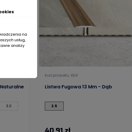
ookies
świadczenia na
naszych usług,
tawie analizy
Kod produktu: A54
 Naturalne
Listwa Fugowa 13 Mm - Dąb
3.0
2.5
40,91 zł