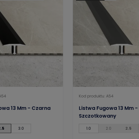
 A54
Kod produktu: A54
owa 13 Mm - Czarna
Listwa Fugowa 13 Mm - 
Szczotkowany
2.5
3.0
1.0
2.0
2.5