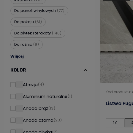
Do paneli winylowych
(77)
Do pokoju
(61)
Do płytek i terakoty
(146)
Do różnic
(9)
Więcej
KOLOR
expand_more
Afrezja
(4)
Kod produktu:
Aluminium naturalne
(1)
Listwa Fug
Anoda brąz
(13)
Anoda czarna
(23)
1.0
Anoda oliwka
(7)