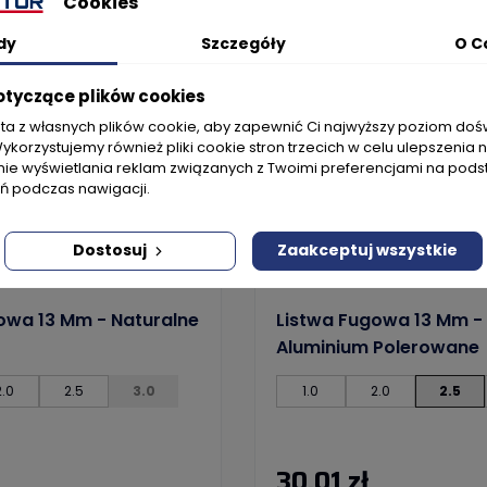
Cookies
dy
Szczegóły
O C
otyczące plików cookies
sta z własnych plików cookie, aby zapewnić Ci najwyższy poziom do
Wykorzystujemy również pliki cookie stron trzecich w celu ulepszenia 
nie wyświetlania reklam związanych z Twoimi preferencjami na pods
 podczas nawigacji.
Dostosuj
Zaakceptuj wszystkie
 A54
Kod produktu: A54
owa 13 Mm - Naturalne
Listwa Fugowa 13 Mm -
Aluminium Polerowane
2.0
2.5
3.0
1.0
2.0
2.5
30,01 zł