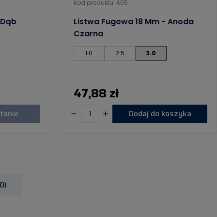
Kod produktu: A55
 Dąb
Listwa Fugowa 18 Mm - Anoda
Czarna
1.0
2.5
3.0
47,88 zł
tanie
Dodaj do koszyka
0)