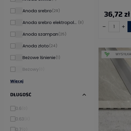
Anoda srebro
(29)
36,72 zł
Anoda srebro elektropolerowane
(8)
Anoda szampan
(25)
Anoda złoto
(24)
WYSYŁKA
Beżowe lśnienie
(1)
Beżowy
(0)
Więcej
DŁUGOŚĆ
expand_more
0.6
(0)
0.63
(0)
0.7
(0)