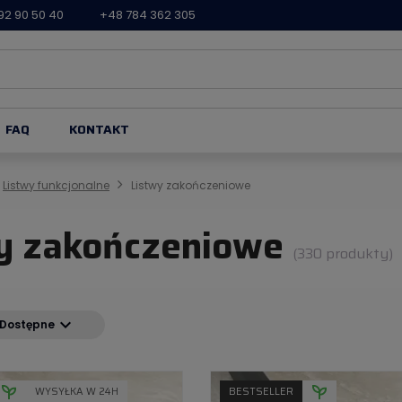
92 90 50 40
+48 784 362 305
FAQ
KONTAKT
Listwy funkcjonalne
Listwy zakończeniowe
y zakończeniowe
(330 produkty)
expand_more
Dostępne
WYSYŁKA W 24H
BESTSELLER