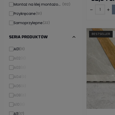
Montaż na klej montażowy
(102)
Przykręcane
(51)
Samoprzylepne
(22)
BESTSELLER
SERIA PRODUKTÓW
expand_more
A01
(11)
A02
(0)
A03
(0)
A04
(0)
A06
(0)
A08
(0)
A10
(0)
A11
(17)