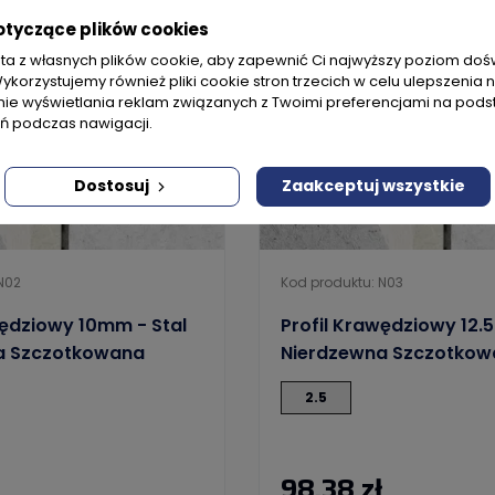
otyczące plików cookies
sta z własnych plików cookie, aby zapewnić Ci najwyższy poziom do
Wykorzystujemy również pliki cookie stron trzecich w celu ulepszenia 
nie wyświetlania reklam związanych z Twoimi preferencjami na pods
 podczas nawigacji.
Dostosuj
Zaakceptuj wszystkie
N02
Kod produktu: N03
wędziowy 10mm - Stal
Profil Krawędziowy 12.
a Szczotkowana
Nierdzewna Szczotkow
2.5
98,38 zł