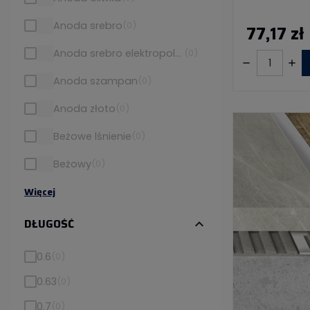
Anoda srebro
(0)
77,17 zł
Anoda srebro elektropolerowane
(0)
Anoda szampan
(0)
Anoda złoto
(0)
Beżowe lśnienie
(0)
Beżowy
(0)
Więcej
DŁUGOŚĆ
expand_more
0.6
(0)
0.63
(0)
0.7
(0)