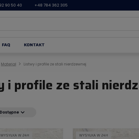
92 90 50 40
+48 784 362 305
FAQ
KONTAKT
Materiał
Listwy i profile ze stali nierdzewnej
 i profile ze stali nier
expand_more
Dostępne
WYSYŁKA W 24H
WYSYŁKA W 24H