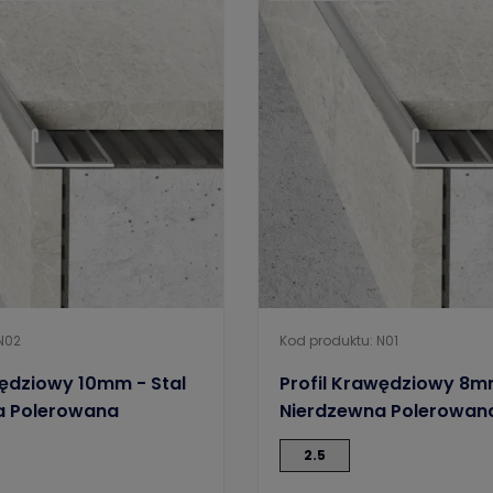
N02
Kod produktu: N01
wędziowy 10mm - Stal
Profil Krawędziowy 8mm
a Polerowana
Nierdzewna Polerowan
2.5