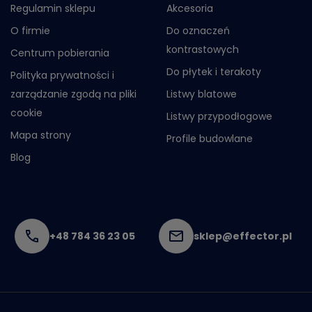
Regulamin sklepu
Akcesoria
O firmie
Do oznaczeń
kontrastowych
Centrum pobierania
Do płytek i terakoty
Polityka prywatności i
zarządzanie zgodą na pliki
Listwy blatowe
cookie
Listwy przypodłogowe
Mapa strony
Profile budowlane
Blog
+48 784 36 23 05
sklep@effector.pl