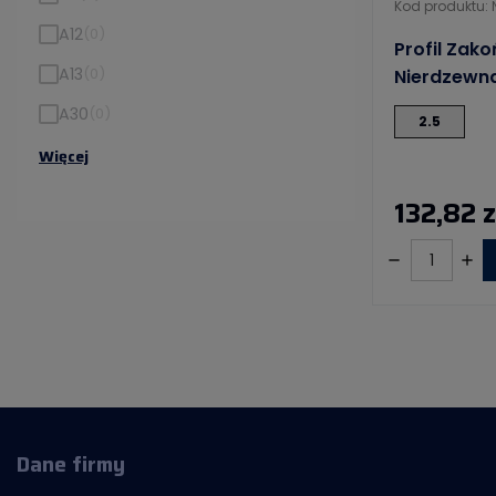
Kod produktu:
A12
(0)
Profil Zako
A13
(0)
Nierdzewn
A30
(0)
2.5
Więcej
132,82 z
Dane firmy