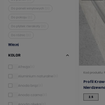
Do paneli winylowych
(0)
Do pokoju
(0)
Do płytek i terakoty
(0)
Do różnic
(0)
Więcej
KOLOR
expand_more
Afrezja
(0)
Kod produktu: 
Aluminium naturalne
(0)
Profil Kra
Anoda brąz
(0)
Nierdzewn
Anoda czarna
(0)
2.5
Anoda oliwka
(0)