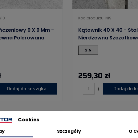
N10
Kod produktu: N19
ończeniowy 9 X 9 Mm -
Kątownik 40 X 40 - Stal
zewna Polerowana
Nierdzewna Szczotkow
2.5
ł
259,30 zł
Dodaj do koszyka
Dodaj do 
WYSYŁKA W 24H
BESTSELLER
WYSYŁKA W 24H
Cookies
dy
Szczegóły
O C