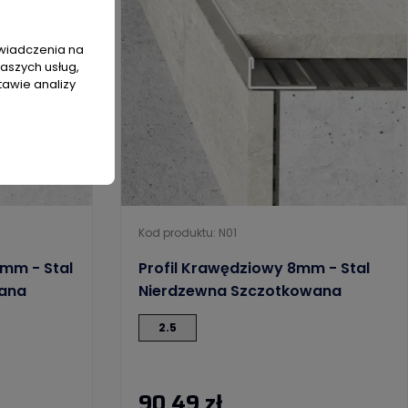
świadczenia na
naszych usług,
tawie analizy
Kod produktu: N01
5mm - Stal
Profil Krawędziowy 8mm - Stal
ana
Nierdzewna Szczotkowana
2.5
90,49 zł