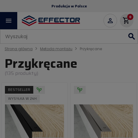
Produkcja w Polsce
0
menu
shopping_cart

search
Strona główna
Metoda montażu
Przykręcane
Przykręcane
(135 produkty)
BESTSELLER
WYSYŁKA W 24H