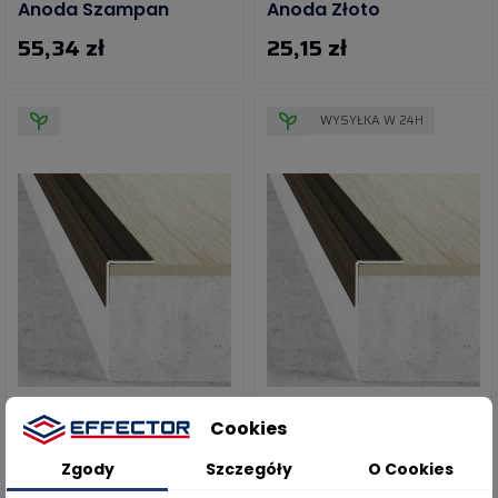
Anoda Szampan
Anoda Złoto
55,34 zł
25,15 zł
WYSYŁKA W 24H
Kątownik 25 X 25 -
Kątownik 25 X 25 -
Cookies
Anoda Brąz -
Anoda Brąz
Samoprzylepne
Zgody
Szczegóły
O Cookies
80,25 zł