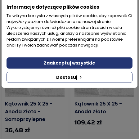
40,11 zł
Informacje dotyczące plików cookies
Ta witryna korzysta z własnych plików cookie, aby zapewnić Ci
najwyższy poziom doświadczenia na naszej stronie .
WYSYŁKA W 24H
WYSYŁKA W 24H
Wykorzystujemy również pliki cookie stron trzecich w celu
ulepszenia naszych usług, analizy a nastepnie wyświetlania
reklam związanych z Twoimi preferencjami na podstawie
analizy Twoich zachowań podczas nawigacji.
Zaakceptuj wszystkie
Dostosuj
Kątownik 25 X 25 -
Kątownik 25 X 25 -
Anoda Złoto -
Anoda Złoto
Samoprzylepne
109,42 zł
36,48 zł