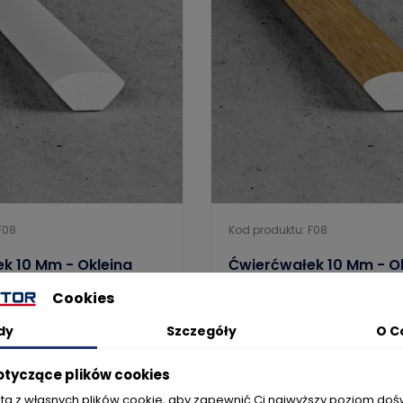
F08
Kod produktu: F08
k 10 Mm - Okleina
Ćwierćwałek 10 Mm - O
Dąb Jasny
Cookies
2.7
dy
Szczegóły
O C
otyczące plików cookies
22,04 zł
sta z własnych plików cookie, aby zapewnić Ci najwyższy poziom do