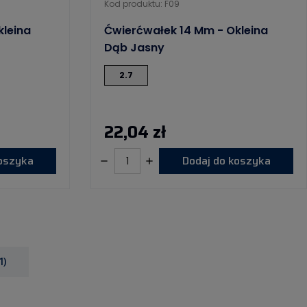
Kod produktu: F09
kleina
Ćwierćwałek 14 Mm - Okleina
Dąb Jasny
2.7
22,04 zł
koszyka
Dodaj do koszyka
1)