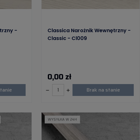
trzny -
Classica Narożnik Wewnętrzny -
Classic - Cl009
0,00 zł
tanie
Brak na stanie
WYSYŁKA W 24H