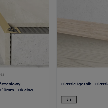
P53
ończeniowy
Classic Łącznik - Class
 10mm - Okleina
sny
2.5