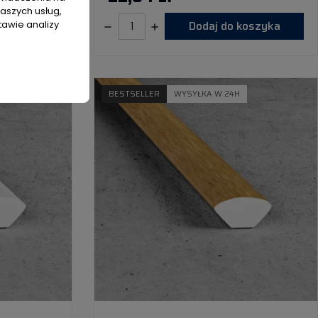
naszych usług,
koszyka
Dodaj do koszyka
tawie analizy
BESTSELLER
WYSYŁKA W 24H