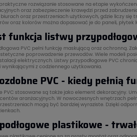
 praktyczne rozwiązanie stosowane na etapie wykończenia
tacyjnych oraz zabezpieczenie krawędzi przed zabrudzeni
biurach oraz przestrzeniach użytkowych, gdzie liczy się t
ów oraz kolorów można dopasować je do paneli, płytek l
st funkcja listwy przypodłog
dłogowa PVC pełni funkcję maskującą oraz ochronną. Za
estetyczne poprowadzenie przewodów. Wiele modeli posia
stalacji elektrycznych. Listwy przypodłogowe PVC chronią
 wynikającymi z codziennego użytkowania.
ozdobne PVC - kiedy pełnią fu
e PVC stosowane są także jako element dekoracyjny. Umo
centów aranżacyjnych. W nowoczesnych wnętrzach pełnią
rzestrzeniach mogą być bardziej wyraziste. Dzięki odpor
zienkach.
podłogowe plastikowe - trwał
owe plastikowe cenione są za prosty montaż oraz odporn