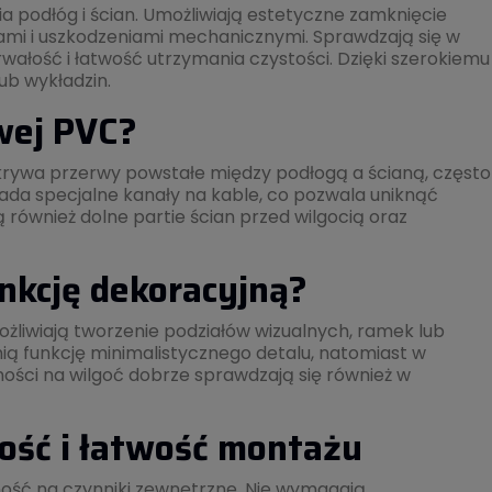
 podłóg i ścian. Umożliwiają estetyczne zamknięcie
ami i uszkodzeniami mechanicznymi. Sprawdzają się w
rwałość i łatwość utrzymania czystości. Dzięki szerokiemu
ub wykładzin.
owej PVC?
krywa przerwy powstałe między podłogą a ścianą, często
da specjalne kanały na kable, co pozwala uniknąć
 również dolne partie ścian przed wilgocią oraz
nkcję dekoracyjną?
żliwiają tworzenie podziałów wizualnych, ramek lub
 funkcję minimalistycznego detalu, natomiast w
ności na wilgoć dobrze sprawdzają się również w
ość i łatwość montażu
ość na czynniki zewnętrzne. Nie wymagają