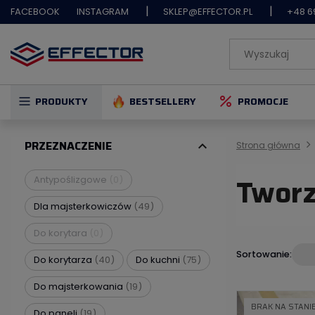
|
|
FACEBOOK
INSTAGRAM
SKLEP@EFFECTOR.PL
+48 6
PRODUKTY
BESTSELLERY
PROMOCJE
PRZEZNACZENIE
expand_more
Strona główna
Twor
Antypoślizgowe
(0)
Dla majsterkowiczów
(49)
Do korytara
(0)
Sortowanie:
Do korytarza
(40)
Do kuchni
(75)
Do majsterkowania
(19)
BRAK NA STANI
Do paneli
(19)