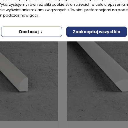
Wykorzystujemy również pliki cookie stron trzecich w celu ulepszenia 
Dodaj do koszyka
Dodaj do 
nie wyświetlania reklam związanych z Twoimi preferencjami na pods
 podczas nawigacji.
Dostosuj
Zaakceptuj wszystkie
WYSYŁKA W 24H
BESTSELLER
WYSYŁKA W 24H