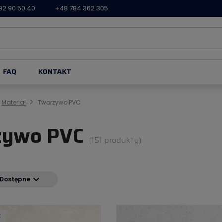
92 90 50 40
+48 784 362 305
FAQ
KONTAKT
Materiał
Tworzywo PVC
zywo PVC
(151 produkty)
expand_more
Dostępne
E