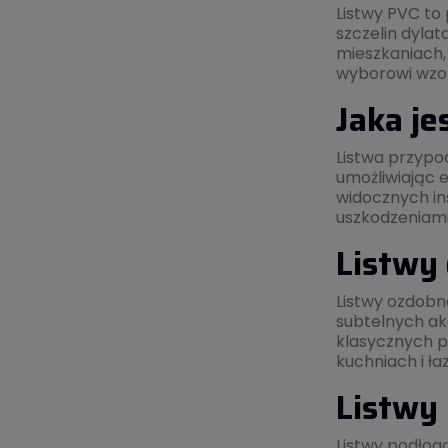
Listwy PVC to
szczelin dyla
mieszkaniach, 
wyborowi wzor
Jaka je
Listwa przypo
umożliwiając 
widocznych in
uszkodzeniami
Listwy 
Listwy ozdobn
subtelnych ak
klasycznych p
kuchniach i ła
Listwy 
Listwy podłog