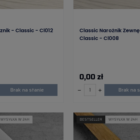
znik - Classic - Cl012
Classic Narożnik Zewnę
Classic - Cl008
0,00 zł
Brak na stanie
Brak na s
WYSYŁKA W 24H
BESTSELLER
WYSYŁKA W 24H