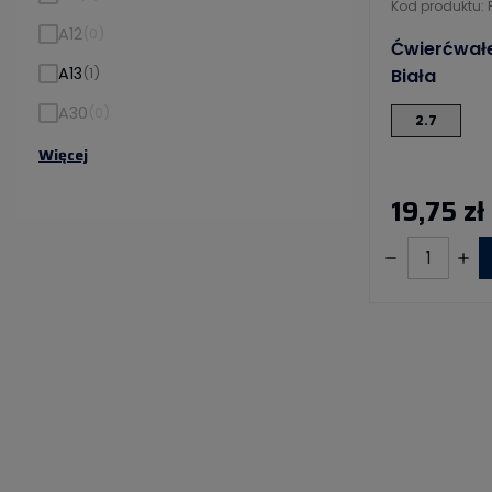
Kod produktu: 
A12
(0)
Ćwierćwałek
A13
(1)
Biała
A30
(0)
2.7
Więcej
19,75 zł