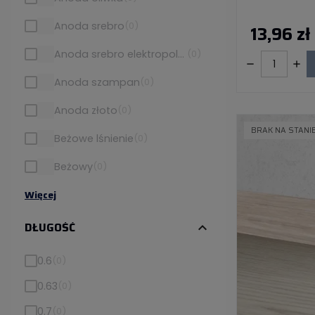
Anoda srebro
(0)
13,96 zł
Anoda srebro elektropolerowane
(0)
Anoda szampan
(0)
Anoda złoto
(0)
BRAK NA STANI
Beżowe lśnienie
(0)
Beżowy
(0)
Więcej
DŁUGOŚĆ
expand_more
0.6
(0)
0.63
(0)
0.7
(0)