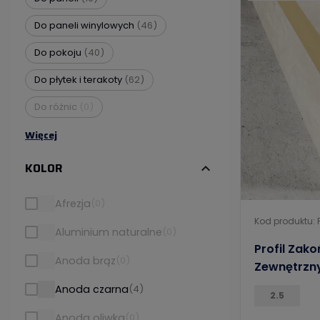
Do paneli winylowych
(46)
Do pokoju
(40)
Do płytek i terakoty
(62)
Do różnic
(0)
Więcej
KOLOR
expand_more
Afrezja
(0)
Kod produktu: 
Aluminium naturalne
(0)
Profil Zak
Anoda brąz
(0)
Zewnętrzny
Beżowy Ja
Anoda czarna
(4)
2.5
Anoda oliwka
(0)