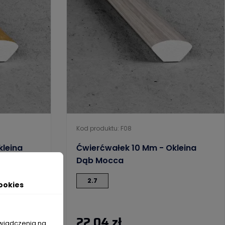
Kod produktu: F08
kleina
Ćwierćwałek 10 Mm - Okleina
Dąb Mocca
2.7
ookies
22,04 zł
świadczenia na