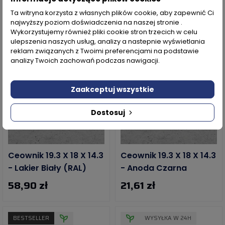
Ta witryna korzysta z własnych plików cookie, aby zapewnić Ci
najwyższy poziom doświadczenia na naszej stronie .
BRAK NA STANIE
BRAK NA STANIE
Wykorzystujemy również pliki cookie stron trzecich w celu
ulepszenia naszych usług, analizy a nastepnie wyświetlania
reklam związanych z Twoimi preferencjami na podstawie
analizy Twoich zachowań podczas nawigacji.
Zaakceptuj wszystkie
Dostosuj
Ceownik 19.3 X 18 X 14.3
Ceownik 19.3 X 18 X 14.3
- Lakier Biały (RAL)
- Anoda Czarna
58,90 zł
21,61 zł
BESTSELLER
WYSYŁKA W 24H