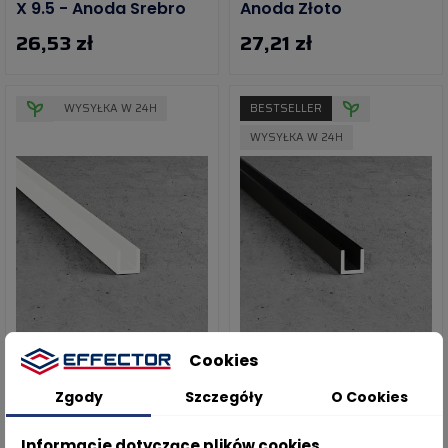
X 9.5 - Anoda Srebro
Anoda Złoto
26,53 zł
27,21 zł
WYSYŁKA W 24H
BESTSELLER
WYSYŁKA W 24H
Cookies
Ceownik 10 X 10 X 1.5 -
Ceownik 10 X 10 X 1.5 -
Lakier Biały (RAL)
Anoda Czarna
Zgody
Szczegóły
O Cookies
40,82 zł
14,97 zł
Informacje dotyczące plików cookies