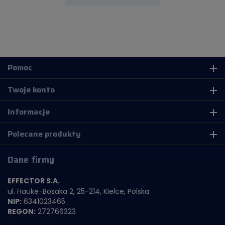
Pomoc
add
Twoje konto
add
Informacje
add
Polecane produkty
add
Dane firmy
EFFECTOR S.A.
ul. Hauke-Bosaka 2, 25-214, Kielce, Polska
NIP:
6341023465
REGON:
272766323