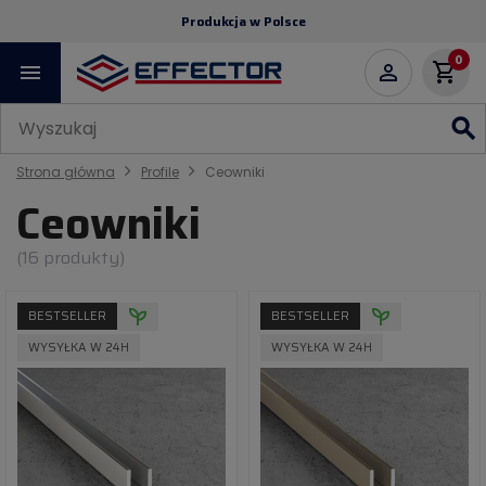
Produkcja w Polsce
0
menu
shopping_cart

search
Strona główna
Profile
Ceowniki
Ceowniki
(16 produkty)
BESTSELLER
BESTSELLER
WYSYŁKA W 24H
WYSYŁKA W 24H