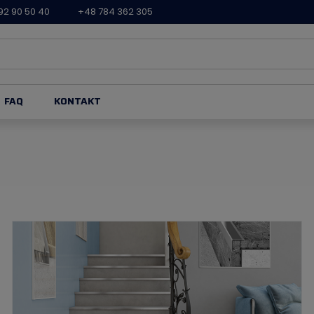
92 90 50 40
+48 784 362 305
FAQ
KONTAKT