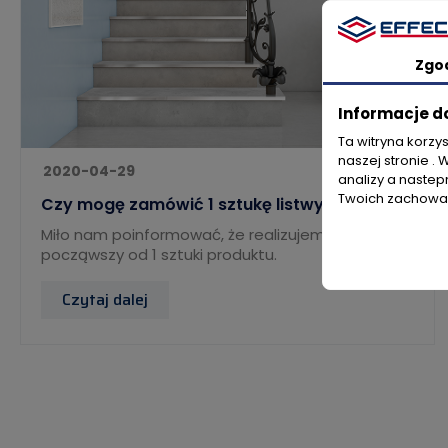
Zgo
Informacje d
Ta witryna korzy
naszej stronie . 
2020-04-29
analizy a nastep
Twoich zachowań
Czy mogę zamówić 1 sztukę listwy?
Miło nam poinformować, że realizujemy dostawy,
począwszy od 1 sztuki produktu.
Czytaj dalej