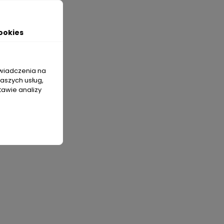
ookies
świadczenia na
naszych usług,
tawie analizy