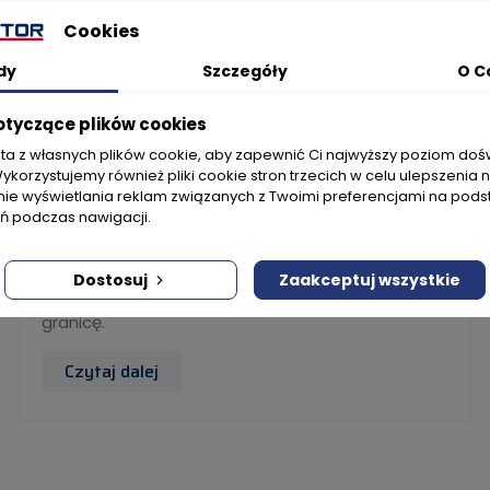
Cookies
dy
Szczegóły
O C
otyczące plików cookies
sta z własnych plików cookie, aby zapewnić Ci najwyższy poziom do
Wykorzystujemy również pliki cookie stron trzecich w celu ulepszenia 
2020-04-29
nie wyświetlania reklam związanych z Twoimi preferencjami na pods
 podczas nawigacji.
Czy listwy mogą zostać wysłane za granicę?
Informujemy, że obecnie sklep internetowy jest
dedykowany wyłącznie sprzedaży krajowej,
Dostosuj
Zaakceptuj wszystkie
oznacza to, że nie wysyłamy produktów za
granicę.
Czytaj dalej