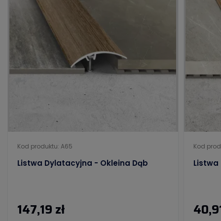
Kod produktu: A65
Kod prod
Listwa Dylatacyjna - Okleina Dąb
Listwa
147,19 zł
40,91