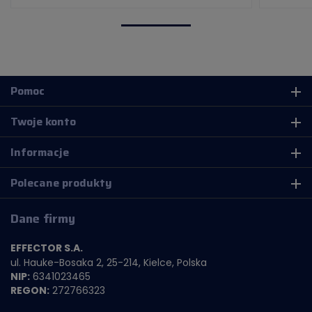
Pomoc
add
Twoje konto
add
Informacje
add
Polecane produkty
add
Dane firmy
EFFECTOR S.A.
ul. Hauke-Bosaka 2, 25-214, Kielce, Polska
NIP:
6341023465
REGON:
272766323