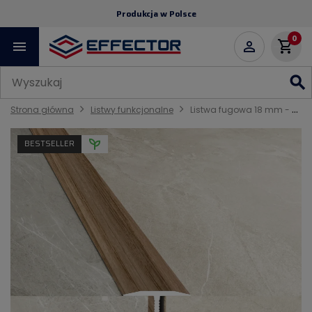
Produkcja w Polsce
0
menu
shopping_cart

search
Strona główna
Listwy funkcjonalne
Listwa fugowa 18 mm - Okleina dąb
BESTSELLER