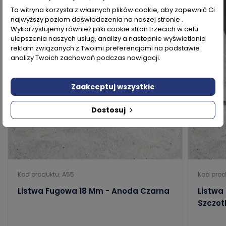
Ta witryna korzysta z własnych plików cookie, aby zapewnić Ci
najwyższy poziom doświadczenia na naszej stronie .
Wykorzystujemy również pliki cookie stron trzecich w celu
ulepszenia naszych usług, analizy a nastepnie wyświetlania
reklam związanych z Twoimi preferencjami na podstawie
analizy Twoich zachowań podczas nawigacji.
Zaakceptuj wszystkie
Dostosuj
Kod produktu: A55
Kod prod
Listwa Fugowa 18 Mm - Anoda Czarna
Listwa
Szczo