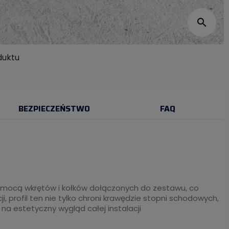
search
duktu
BEZPIECZEŃSTWO
FAQ
omocą wkrętów i kołków dołączonych do zestawu, co
i, profil ten nie tylko chroni krawędzie stopni schodowych,
a estetyczny wygląd całej instalacji