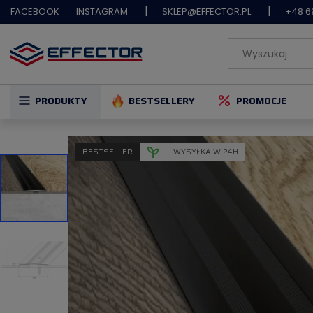
|
|
FACEBOOK
INSTAGRAM
SKLEP@EFFECTOR.PL
+48 6
PRODUKTY
BESTSELLERY
PROMOCJE
BESTSELLER
WYSYŁKA W 24H