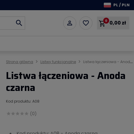
PL / PLN
0
search

favorite_border
shopping_cart
0,00 zł
Strona główna
Listwy funkcjonalne
Listwa łączeniowa - Anoda czarna
Listwa łączeniowa - Anoda
czarna
Kod produktu: A08
(0)
Kod produktu: A08 - Anoda czarna