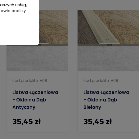
naszych usług,
tawie analizy
Kod produktu: A08
Kod produktu: A08
Listwa Łączeniowa
Listwa Łączeniowa
- Okleina Dąb
- Okleina Dąb
Antyczny
Bielony
35,45 zł
35,45 zł