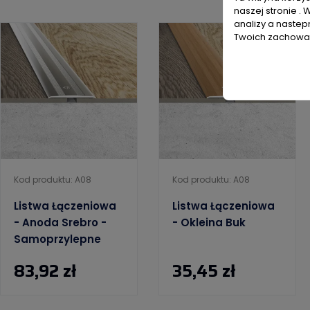
naszej stronie . 
analizy a nastep
Twoich zachowań
Kod produktu: A08
Kod produktu: A08
Listwa Łączeniowa
Listwa Łączeniowa
- Anoda Srebro -
- Okleina Buk
Samoprzylepne
83,92 zł
35,45 zł