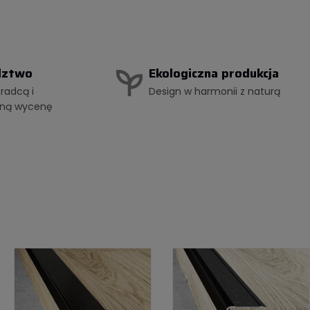
dztwo
Ekologiczna produkcja
oradcą i
Design w harmonii z naturą
alną wycenę