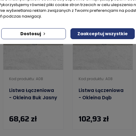
Wykorzystujemy również pliki cookie stron trzecich w celu ulepszenia 
nie wyświetlania reklam związanych z Twoimi preferencjami na pods
 podczas nawigacji.
Dostosuj
Zaakceptuj wszystkie
Kod produktu: A08
Kod produktu: A08
Listwa Łączeniowa
Listwa Łączeniowa
- Okleina Buk Jasny
- Okleina Dąb
68,62 zł
102,93 zł