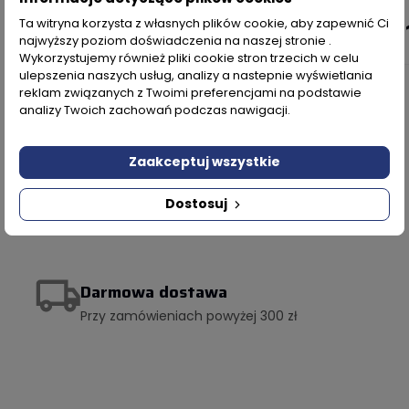
Ta witryna korzysta z własnych plików cookie, aby zapewnić Ci
59,96 zł
54,51
najwyższy poziom doświadczenia na naszej stronie .
Wykorzystujemy również pliki cookie stron trzecich w celu
ulepszenia naszych usług, analizy a nastepnie wyświetlania
reklam związanych z Twoimi preferencjami na podstawie
analizy Twoich zachowań podczas nawigacji.
Produkcja w Polsce
Zaakceptuj wszystkie
Najwyższej jakości profile aluminiowe
Dostosuj
Zobacz ofertę
Darmowa dostawa
Przy zamówieniach powyżej 300 zł