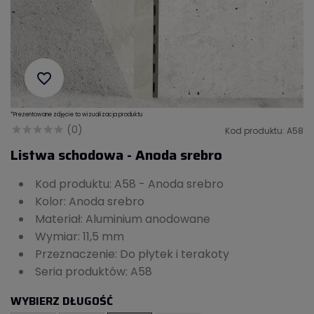
favorite_border
*Prezentowane zdjęcie to wizualizacja produktu
(0)
Kod produktu: A58
Listwa schodowa - Anoda srebro
Kod produktu: A58 - Anoda srebro
Kolor: Anoda srebro
Materiał: Aluminium anodowane
Wymiar: 11,5 mm
Przeznaczenie: Do płytek i terakoty
Seria produktów: A58
WYBIERZ DŁUGOŚĆ