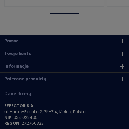
Pomoc
add
Twoje konto
add
Informacje
add
Polecane produkty
add
Dane firmy
EFFECTOR S.A.
ul. Hauke-Bosaka 2, 25-214, Kielce, Polska
NIP:
6341023465
REGON:
272766323