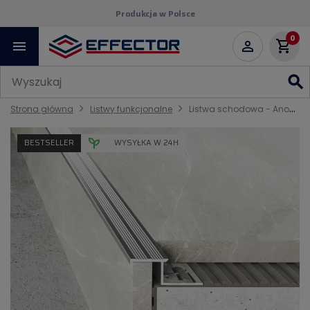
Fachowe doradztwo
0
menu
shopping_cart

search
Strona główna
Listwy funkcjonalne
Listwa schodowa - Anoda srebro
BESTSELLER
WYSYŁKA W 24H