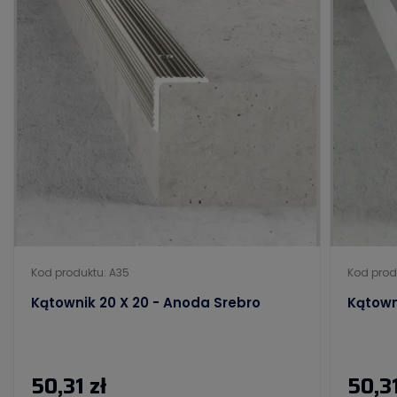
Kod produktu: A35
Kod prod
Kątownik 20 X 20 - Anoda Srebro
Kątown
50,31 zł
50,31