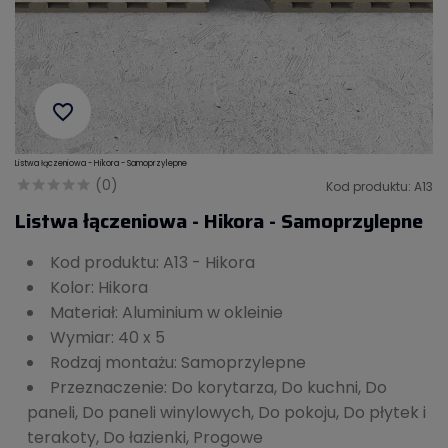
favorite_border
Listwa łączeniowa - Hikora - Samoprzylepne
(0)
Kod produktu: A13
Listwa łączeniowa - Hikora - Samoprzylepne
Kod produktu: A13 - Hikora
Kolor: Hikora
Materiał: Aluminium w okleinie
Wymiar: 40 x 5
Rodzaj montażu: Samoprzylepne
Przeznaczenie: Do korytarza, Do kuchni, Do
paneli, Do paneli winylowych, Do pokoju, Do płytek i
terakoty, Do łazienki, Progowe