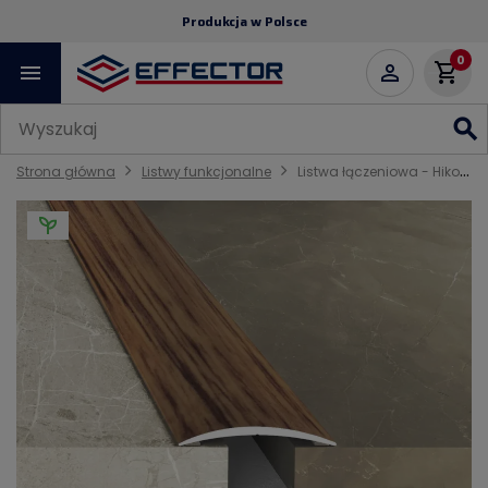
Produkcja w Polsce
0
menu
shopping_cart

search
Strona główna
Listwy funkcjonalne
Listwa łączeniowa - Hikora - Samoprzylepne