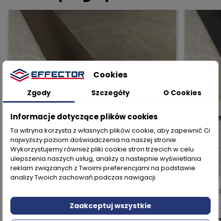
Cookies
Zgody
Szczegóły
O Cookies
Informacje dotyczące plików cookies
Ta witryna korzysta z własnych plików cookie, aby zapewnić Ci
najwyższy poziom doświadczenia na naszej stronie .
Wykorzystujemy również pliki cookie stron trzecich w celu
ulepszenia naszych usług, analizy a nastepnie wyświetlania
reklam związanych z Twoimi preferencjami na podstawie
analizy Twoich zachowań podczas nawigacji.
Kod produktu: A13
Kod prod
Zaakceptuj wszystkie
Listwa Łączeniowa - Anoda Brąz
Listwa
Samop