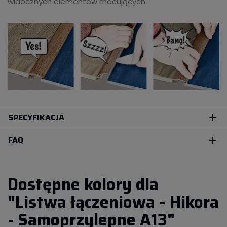
widocznych elementów mocujących.
SPECYFIKACJA
add
FAQ
add
Dostępne kolory dla
"Listwa łączeniowa - Hikora
- Samoprzylepne A13"