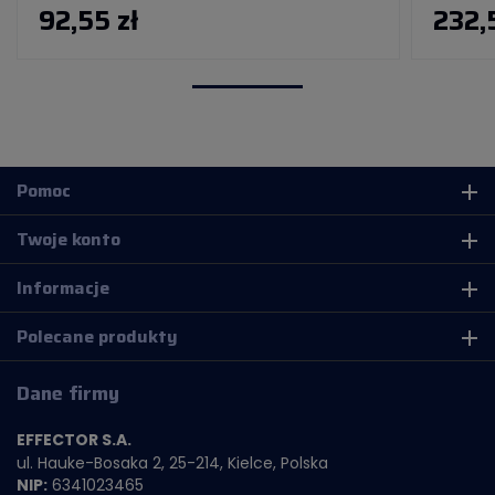
92,55 zł
232,
Pomoc
add
Twoje konto
add
Informacje
add
Polecane produkty
add
Dane firmy
EFFECTOR S.A.
ul. Hauke-Bosaka 2, 25-214, Kielce, Polska
NIP:
6341023465