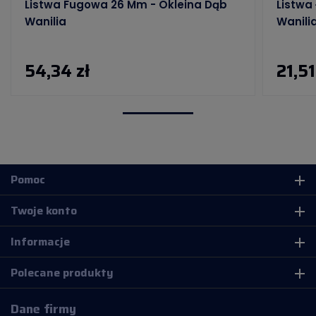
Listwa Fugowa 26 Mm - Okleina Dąb
Listwa
Wanilia
Wanili
54,34 zł
21,51
Pomoc
add
Twoje konto
add
Informacje
add
Polecane produkty
add
Dane firmy