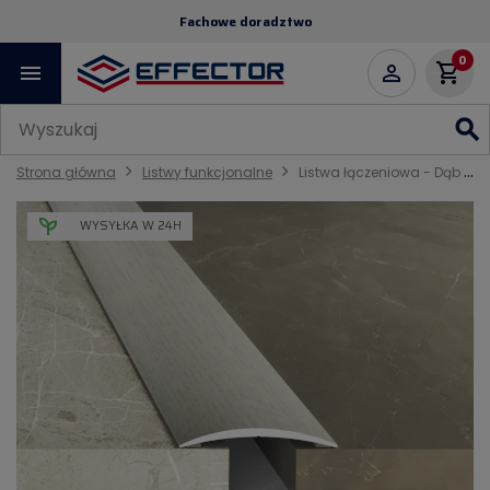
Fachowe doradztwo
0
menu
shopping_cart

search
Strona główna
Listwy funkcjonalne
Listwa łączeniowa - Dąb wanilia - Samoprzylepne
WYSYŁKA W 24H