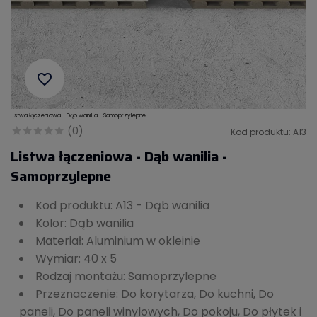
favorite_border
Listwa łączeniowa - Dąb wanilia - Samoprzylepne
(0)
Kod produktu: A13
Listwa łączeniowa - Dąb wanilia -
Samoprzylepne
Kod produktu: A13 - Dąb wanilia
Kolor: Dąb wanilia
Materiał: Aluminium w okleinie
Wymiar: 40 x 5
Rodzaj montażu: Samoprzylepne
Przeznaczenie: Do korytarza, Do kuchni, Do
paneli, Do paneli winylowych, Do pokoju, Do płytek i