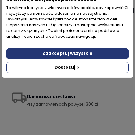
Ta witryna korzysta z własnych plików cookie, aby zapewnić Ci
66,24 zł
33,11
najwyższy poziom doświadczenia na naszej stronie .
Wykorzystujemy również pliki cookie stron trzecich w celu
ulepszenia naszych usług, analizy a nastepnie wyświetlania
reklam związanych z Twoimi preferencjami na podstawie
analizy Twoich zachowań podczas nawigacji.
Produkcja w Polsce
Zaakceptuj wszystkie
Najwyższej jakości profile aluminiowe
Dostosuj
Zobacz ofertę
Darmowa dostawa
Przy zamówieniach powyżej 300 zł