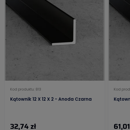
Kod produktu: B13
Kod prod
Kątownik 12 X 12 X 2 - Anoda Czarna
Kątowni
32,74 zł
61,01