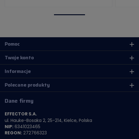
Pomoc
add
Twoje konto
add
Informacje
add
Polecane produkty
add
Dane firmy
EFFECTOR S.A.
ul. Hauke-Bosaka 2, 25-214, Kielce, Polska
NIP:
6341023465
REGON:
272766323