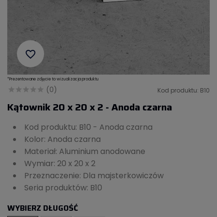
favorite_border
*Prezentowane zdjęcie to wizualizacja produktu
(0)
Kod produktu: B10
Kątownik 20 x 20 x 2 - Anoda czarna
Kod produktu: B10 - Anoda czarna
Kolor: Anoda czarna
Materiał: Aluminium anodowane
Wymiar: 20 x 20 x 2
Przeznaczenie: Dla majsterkowiczów
Seria produktów: B10
WYBIERZ DŁUGOŚĆ