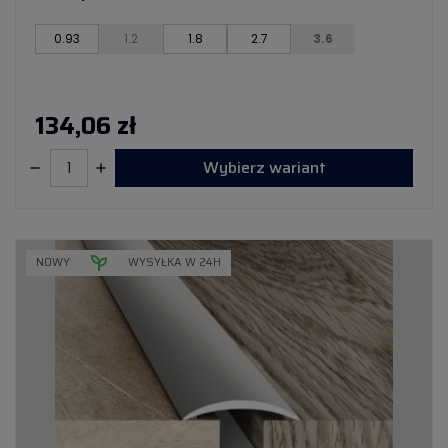
0.93
1.2
1.8
2.7
3.6
134,06 zł
Wybierz wariant
NOWY
WYSYŁKA W 24H