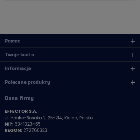
Pomoc
add
Twoje konto
add
Informacje
add
Polecane produkty
add
Dane firmy
EFFECTOR S.A.
ul. Hauke-Bosaka 2, 25-214, Kielce, Polska
NIP:
6341023465
REGON:
272766323