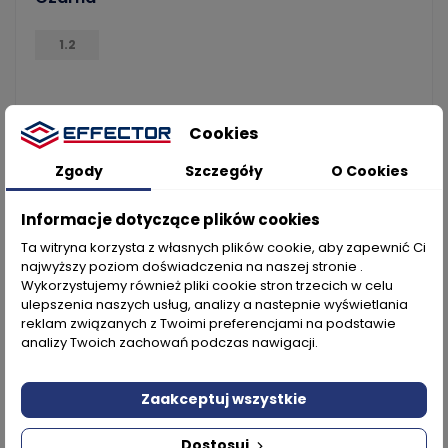
1.2
37,70 zł
Cookies
Zgody
Szczegóły
O Cookies
Brak na stanie
Informacje dotyczące plików cookies
Ta witryna korzysta z własnych plików cookie, aby zapewnić Ci
najwyższy poziom doświadczenia na naszej stronie .
NOWY
BRAK NA STANIE
Wykorzystujemy również pliki cookie stron trzecich w celu
ulepszenia naszych usług, analizy a nastepnie wyświetlania
reklam związanych z Twoimi preferencjami na podstawie
analizy Twoich zachowań podczas nawigacji.
Zaakceptuj wszystkie
Dostosuj