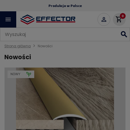
Produkcja w Polsce
0
menu
shopping_cart

search
Strona główna
Nowości
Nowości
NOWY