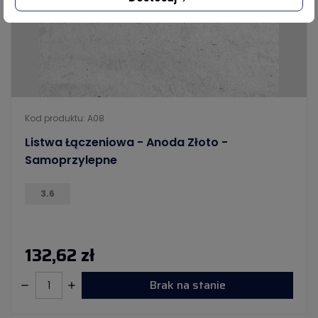
Kod produktu: A08
Listwa Łączeniowa - Anoda Złoto -
Samoprzylepne
3.6
132,62 zł
Brak na stanie