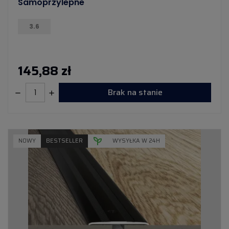
Samoprzylepne
3.6
145,88 zł
Brak na stanie
NOWY
BESTSELLER
WYSYŁKA W 24H