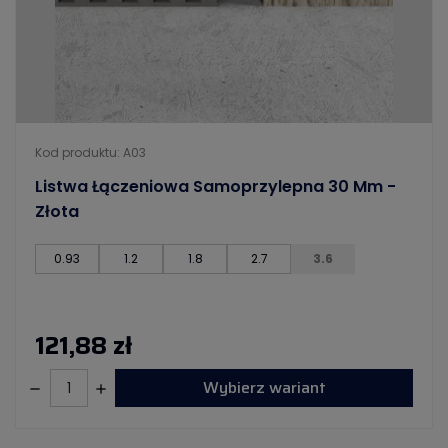
Kod produktu: A03
Listwa Łączeniowa Samoprzylepna 30 Mm -
Złota
0.93
1.2
1.8
2.7
3.6
121,88 zł
Wybierz wariant