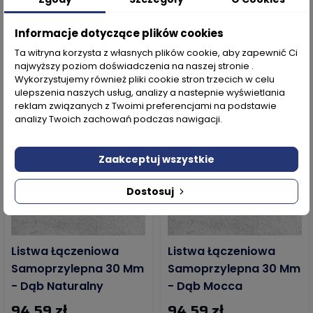
167,34 zł
105,89 zł
Informacje dotyczące plików cookies
Ta witryna korzysta z własnych plików cookie, aby zapewnić Ci
najwyższy poziom doświadczenia na naszej stronie .
BESTSELLER
WYSYŁKA W 24H
Wykorzystujemy również pliki cookie stron trzecich w celu
WYSYŁKA W 24H
ulepszenia naszych usług, analizy a nastepnie wyświetlania
reklam związanych z Twoimi preferencjami na podstawie
analizy Twoich zachowań podczas nawigacji.
Zaakceptuj wszystkie
Dostosuj
Listwa Łączeniowa
Listwa Łączeniowa
Samoprzylepna 30 Mm
Samoprzylepna 30 Mm
- Dąb Naturalny
- Dąb Mocca
94,59 zł
94,59 zł