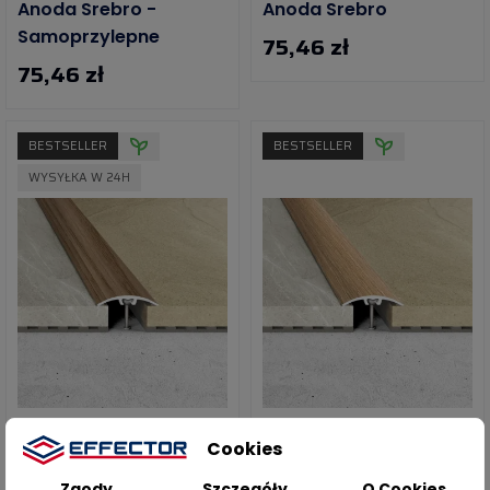
Anoda Srebro -
Anoda Srebro
Samoprzylepne
75,46 zł
75,46 zł
BESTSELLER
BESTSELLER
WYSYŁKA W 24H
Listwa Łączeniowa Z
Listwa Łączeniowa Z
Cookies
Uszczelką Silikonową -
Uszczelką Silikonową -
Okleina Dąb
Okleina Dąb Naturalny
Zgody
Szczegóły
O Cookies