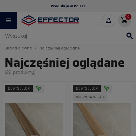
Produkcja w Polsce
0
menu
shopping_cart

search
Strona główna
Najczęśniej oglądane
Najczęśniej oglądane
(22 produkty)
BESTSELLER
BESTSELLER
WYSYŁKA W 24H